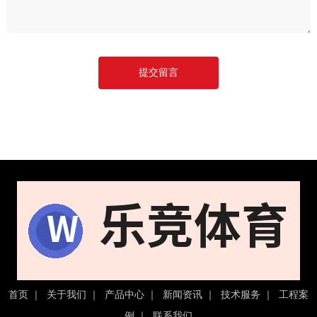
首页
｜
关于我们
｜
产品中心
｜
新闻资讯
｜
技术服务
｜
工程案
例
｜
联系我们